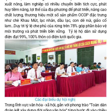
xuất nông, lâm nghiệp có nhiều chuyển biến tích cực, phát
huy tiềm năng, lợi thế của địa phương để phát triển, nâng cao
chất lượng, thương hiệu một số sản phẩm OCOP đặc trưng
như chè Khau Mút, lạc nhân, dầu lạc, con dê núi, giảo cổ
lam...Duy trì tỷ lệ che phủ của rừng trên 78% góp phần bảo vệ
môi trường và phát triển bền vững. Tỷ lệ hộ dân sử dụng
điện đạt 99%, 100% thôn có điện lưới quốc gia.
Các đại biểu dự hội nghị
Trong lĩnh vực văn hóa - xã hội, gắn với phong trào “Toàn dân
đoàn kết xây dựng đời sống văn hóa” từng bước đi vào chiều