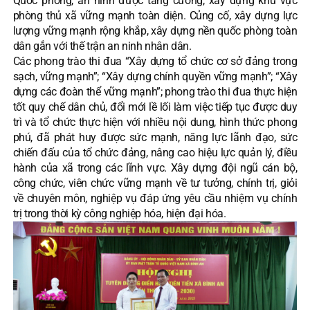
Quốc phòng, an ninh được tăng cường, xây dựng khu vực
phòng thủ xã vững mạnh toàn diện. Củng cố, xây dựng lực
lượng vững mạnh rộng khắp, xây dựng nền quốc phòng toàn
dân gắn với thế trận an ninh nhân dân.
Các phong trào thi đua “Xây dựng tổ chức cơ sở đảng trong
sạch, vững mạnh”; “Xây dựng chính quyền vững mạnh”; “Xây
dựng các đoàn thể vững mạnh”; phong trào thi đua thực hiện
tốt quy chế dân chủ, đổi mới lề lối làm việc tiếp tục được duy
trì và tổ chức thực hiện với nhiều nội dung, hình thức phong
phú, đã phát huy được sức mạnh, năng lực lãnh đạo, sức
chiến đấu của tổ chức đảng, nâng cao hiệu lực quản lý, điều
hành của xã trong các lĩnh vực. Xây dựng đội ngũ cán bộ,
công chức, viên chức vững mạnh về tư tưởng, chính trị, giỏi
về chuyên môn, nghiệp vụ đáp ứng yêu cầu nhiệm vụ chính
trị trong thời kỳ công nghiệp hóa, hiện đại hóa.