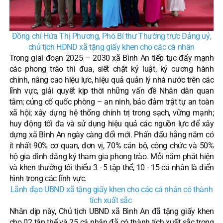
Đồng chí Hứa Thị Phương, Phó Bí thư Thường trực Đảng uỷ,
chủ tịch HĐND xã
tặng giấy khen cho các cá nhân
Trong giai đoạn 2025 – 2030 xã Bình An tiếp tục đẩy mạnh
các phong trào thi đua, siết chặt kỷ luật, kỷ cương hành
chính, nâng cao hiệu lực, hiệu quả quản lý nhà nước trên các
lĩnh vực, giải quyết kịp thời những vấn đề Nhân dân quan
tâm; củng cố quốc phòng – an ninh, bảo đảm trật tự an toàn
xã hội; xây dựng hệ thống chính trị trong sạch, vững mạnh;
huy động tối đa và sử dụng hiệu quả các nguồn lực để xây
dựng xã Bình An ngày càng đổi mới. Phấn đấu hằng năm có
ít nhất 90% cơ quan, đơn vị, 70% cán bộ, công chức và 50%
hộ gia đình đăng ký tham gia phong trào. Mỗi năm phát hiện
và khen thưởng tối thiểu 3 - 5 tập thể, 10 - 15 cá nhân là điển
hình trong các lĩnh vực.
Lãnh đạo UBND xã tặng giấy khen cho các cá nhân có thành
tích xuất sắc
Nhân dịp này, Chủ tịch UBND xã Bình An đã tặng giấy khen
cho 02 tập thể và 25 cá nhân đã có thành tích xuất sắc trong