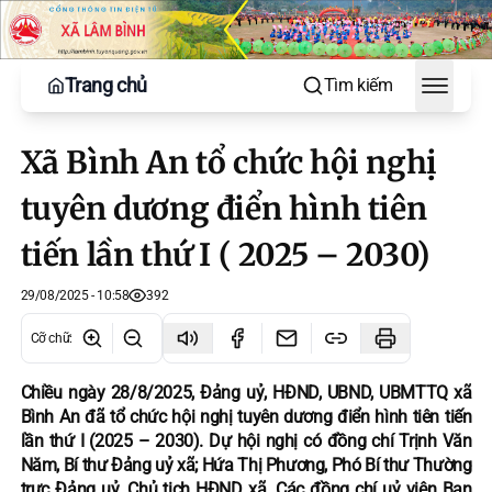
Trang chủ
Tìm kiếm
Toggle
Xã Bình An tổ chức hội nghị
tuyên dương điển hình tiên
tiến lần thứ I ( 2025 – 2030)
29/08/2025 - 10:58
392
Cỡ chữ
:
Chiều ngày 28/8/2025, Đảng uỷ, HĐND, UBND, UBMTTQ xã
Bình An đã tổ chức hội nghị tuyên dương điển hình tiên tiến
lần thứ I (2025 – 2030). Dự hội nghị có đồng chí Trịnh Văn
Năm, Bí thư Đảng uỷ xã; Hứa Thị Phương, Phó Bí thư Thường
trực Đảng uỷ, Chủ tịch HĐND xã. Các đồng chí uỷ viên Ban