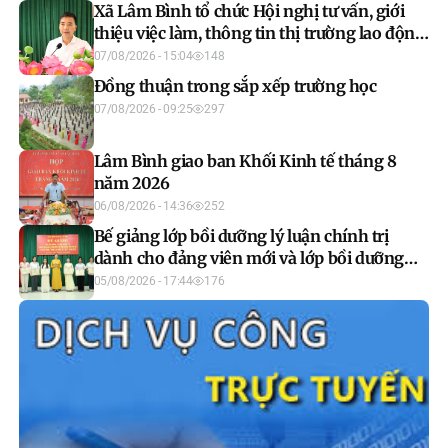
Xã Lâm Bình tổ chức Hội nghị tư vấn, giới
thiệu việc làm, thông tin thị trường lao động
năm 2026
07/08/2026 - 15:04
148
Đồng thuận trong sắp xếp trường học
07/08/2026 - 09:25
297
Lâm Bình giao ban Khối Kinh tế tháng 8
năm 2026
06/08/2026 - 14:36
252
Bế giảng lớp bồi dưỡng lý luận chính trị
dành cho đảng viên mới và lớp bồi dưỡng
chuyên đề lịch sử Đảng “Đảng ta thật là vĩ
05/08/2026 - 17:44
176
đại” năm 2026