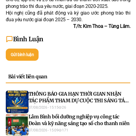
phong trào thi đua yêu nước, giai đoạn 2020-2025.
Hội nghị cũng đã phát động và ký giao ước phong trào thi
đua yêu nước giai đoạn 2025 – 2030.
T/h: Kim Thoa – Tùng Lâm.
Bình Luận
Gửi bình luận
Bài viết liên quan
THÔNG BÁO GIA HẠN THỜI GIAN NHẬN
TÁC PHẨM THAM DỰ CUỘC THI SÁNG TÁC
MẪU BIỂU TRƯNG NĂM APEC 2027
07/08/2026 - 15:15
26
Lâm Bình bồi dưỡng nghiệp vụ công tác
Đoàn và kỹ năng sáng tạo số cho thanh niên
07/08/2026 - 15:09
171