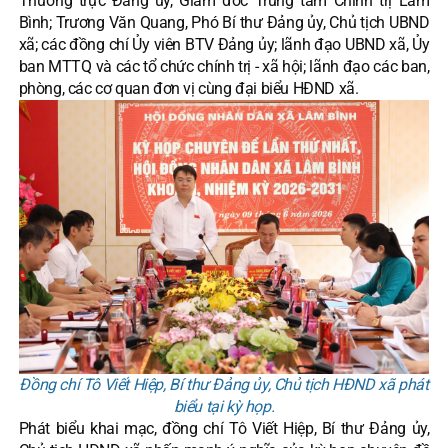
Thường trực Đảng ủy, Giám đốc Trung tâm Chính trị Lâm
Bình; Trương Văn Quang, Phó Bí thư Đảng ủy, Chủ tịch UBND
xã; các đồng chí Ủy viên BTV Đảng ủy; lãnh đạo UBND xã, Ủy
ban MTTQ và các tổ chức chính trị - xã hội; lãnh đạo các ban,
phòng, các cơ quan đơn vị cùng đại biểu HĐND xã.
Đồng chí Tô Viết Hiệp, Bí thư Đảng ủy, Chủ tịch HĐND xã phát
biểu tại kỳ họp.
Phát biểu khai mạc, đồng chí Tô Viết Hiệp, Bí thư Đảng ủy,