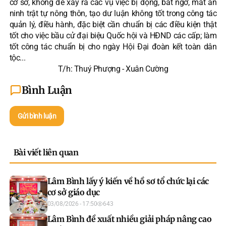
cơ sở, không để xảy ra các vụ việc bị động, bất ngờ, mất an
ninh trật tự nông thôn, tạo dư luận không tốt trong công tác
quản lý, điều hành, đặc biệt cần chuẩn bị các điều kiện thật
tốt cho việc bầu cử đại biệu Quốc hội và HĐND các cấp; làm
tốt công tác chuẩn bị cho ngày Hội Đại đoàn kết toàn dân
tộc...
T/h: Thuý Phượng - Xuân Cường
Bình Luận
Gửi bình luận
Bài viết liên quan
Lâm Bình lấy ý kiến về hồ sơ tổ chức lại các
cơ sở giáo dục
03/08/2026 - 17:50
643
Lâm Bình đề xuất nhiều giải pháp nâng cao