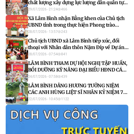
chất lượng xây dựng lực lượng dân quân tự
vệ
29/07/2026 - 21:24
466
Xã Lâm Bình nhận Bằng khen của Chủ tịch
UBND tỉnh trong thực hiện Phong trào
“Bình dân học vụ số”
28/07/2026 - 13:57
243
Chủ tịch UBND xã Lâm Bình tiếp xúc, đối
thoại với Nhân dân thôn Nặm Đíp về Dự án
khai thác hầm lò khoáng sản mỏ Nặm Chá
28/07/2026 - 07:54
841
LÂM BÌNH THAM DỰ HỘI NGHỊ TẬP HUẤN,
BỒI DƯỠNG KỸ NĂNG ĐẠI BIỂU HĐND CÁC
CẤP NĂM 2026
24/07/2026 - 07:58
439
LÂM BÌNH DÂNG HƯƠNG TƯỞNG NIỆM
CÁC ANH HÙNG LIỆT SĨ NHÂN KỶ NIỆM 79
NĂM NGÀY THƯƠNG BINH - LIỆT SĨ
22/07/2026 - 10:45
1122
(27/7/1947 - 27/7/2026)