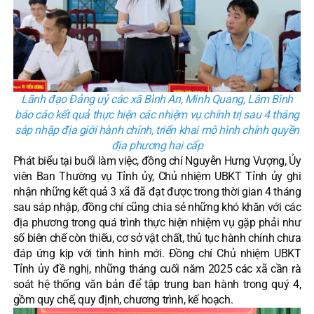
Lãnh đạo Đảng uỷ các xã Bình An, Minh Quang, Lâm Bình
báo cáo kết quả thực hiện các nhiệm vụ chính trị sau 4 tháng
sáp nhập địa giới hành chính, triển khai mô hình chính quyền
địa phương hai cấp
Phát biểu tại buổi làm việc, đồng chí Nguyễn Hưng Vượng, Ủy
viên Ban Thường vụ Tỉnh ủy, Chủ nhiệm UBKT Tỉnh ủy ghi
nhận những kết quả 3 xã đã đạt được trong thời gian 4 tháng
sau sáp nhập, đồng chí cũng chia sẻ những khó khăn với các
địa phương trong quá trình thực hiện nhiệm vụ gặp phải như
số biên chế còn thiếu, cơ sở vật chất, thủ tục hành chính chưa
đáp ứng kịp với tình hình mới. Đồng chí Chủ nhiệm UBKT
Tỉnh ủy đề nghị, những tháng cuối năm 2025 các xã cần rà
soát hệ thống văn bản để tập trung ban hành trong quý 4,
gồm quy chế, quy định, chương trình, kế hoạch.