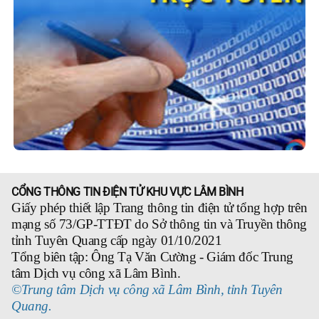
CỔNG THÔNG TIN ĐIỆN TỬ KHU VỰC LÂM BÌNH
Giấy phép thiết lập Trang thông tin điện tử tổng hợp trên
mạng số 73/GP-TTĐT do Sở thông tin và Truyền thông
tỉnh Tuyên Quang cấp ngày 01/10/2021
Tổng biên tập: Ông Tạ Văn Cường - Giám đốc Trung
tâm Dịch vụ công xã Lâm Bình.
©Trung tâm Dịch vụ công xã Lâm Bình, tỉnh Tuyên
Quang.