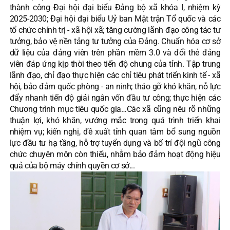
thành công Đại hội đại biểu Đảng bộ xã khóa I, nhiệm kỳ
2025-2030; Đại hội đại biểu Uỷ ban Mặt trận Tổ quốc và các
tổ chức chính trị - xã hội xã; tăng cường lãnh đạo công tác tư
tưởng, bảo vệ nền tảng tư tưởng của Đảng. Chuẩn hóa cơ sở
dữ liệu của đảng viên trên phần mềm 3.0 và đổi thẻ đảng
viên đáp ứng kịp thời theo tiến độ chung của tỉnh. Tập trung
lãnh đạo, chỉ đạo thực hiện các chỉ tiêu phát triển kinh tế - xã
hội, bảo đảm quốc phòng - an ninh; tháo gỡ khó khăn, nỗ lực
đẩy nhanh tiến độ giải ngân vốn đầu tư công; thực hiện các
Chương trình mục tiêu quốc gia…Các xã cũng nêu rõ những
thuận lợi, khó khăn, vướng mắc trong quá trình triển khai
nhiệm vụ; kiến nghị, đề xuất tỉnh quan tâm bổ sung nguồn
lực đầu tư hạ tầng, hỗ trợ tuyển dụng và bố trí đội ngũ công
chức chuyên môn còn thiếu, nhằm bảo đảm hoạt động hiệu
quả của bộ máy chính quyền cơ sở...