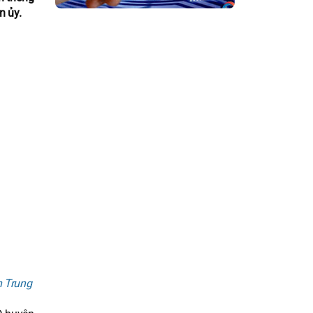
n ủy.
n Trung