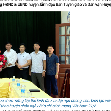
ng HĐND & UBND huyện; lãnh đạo Ban Tuyên giáo và Dân vận Huyệ
a chúc mừng tập thể lãnh đạo và đội ngũ phóng viên, biên tập viê
ể thao huyện nhân ngày Báo chí cách mạng Việt Nam 21/6.