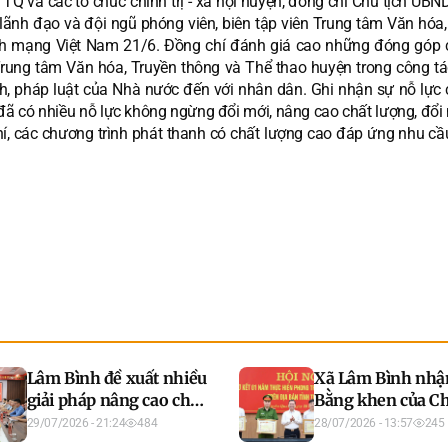
 và các tổ chức chính trị - xã hội huyện, đồng chí Chủ tịch UBN
ãnh đạo và đội ngũ phóng viên, biên tập viên Trung tâm Văn hóa,
ch mạng Việt Nam 21/6. Đồng chí
đánh giá cao những đóng góp 
 Trung tâm Văn hóa, Truyền thông và Thể thao huyện trong công tá
ch, pháp luật của Nhà nước đến với nhân dân. Ghi nhận sự nỗ lực 
 đã có nhiều nỗ lực không ngừng đổi mới, nâng cao chất lượng, đổi
í, các chương trình phát thanh có chất lượng cao đáp ứng nhu cầ
Lâm Bình đề xuất nhiều
Xã Lâm Bình nhậ
giải pháp nâng cao chất
Bằng khen của Ch
lượng xây dựng lực
UBND tỉnh trong 
29/07/2026 - 21:24
484
28/07/2026 - 13:57
245
lượng dân quân tự vệ
hiện Phong trào 