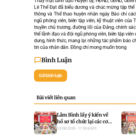
Thay mặt lãnh đạo Huyện ủy, HĐND, UBND, UBMTTQ
Lê Thế Đạt đã biểu dương và chúc mừng tập thể l
thông và Thể thao huyện nhân ngày Báo chí cá
ngũ phóng viên, biên tập viên, kỹ thuật viên của
truyền chủ trương, đường lối của Đảng, chính sá
thể lãnh đạo và đội ngũ phóng viên, biên tập viên
dung, hình thức, mang lại những tác phẩm báo ch
tin của nhân dân. Đồng chí mong muốn trong
Bình Luận
Gửi bình luận
Bài viết liên quan
Lâm Bình lấy ý kiến về
hồ sơ tổ chức lại các cơ
sở giáo dục
03/08/2026 - 17:50
695