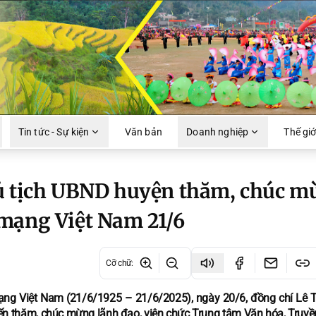
Tin tức - Sự kiện
Văn bản
Doanh nghiệp
Thế giớ
hủ tịch UBND huyện thăm, chúc m
mạng Việt Nam 21/6
Cỡ chữ
:
ng Việt Nam (21/6/1925 – 21/6/2025), ngày 20/6, đồng chí Lê T
ến thăm, chúc mừng lãnh đạo, viên chức Trung tâm Văn hóa, Truyề