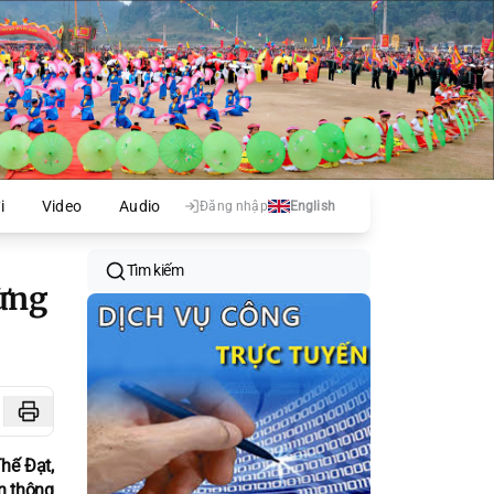
i
Video
Audio
Đăng nhập
English
Tìm kiếm
ừng
hế Đạt,
n thông