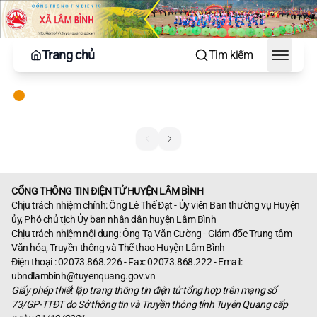
Trang chủ
Tìm kiếm
Toggle
CỔNG THÔNG TIN ĐIỆN TỬ HUYỆN LÂM BÌNH
Chịu trách nhiệm chính: Ông Lê Thế Đạt - Ủy viên Ban thường vụ Huyện
ủy, Phó chủ tịch Ủy ban nhân dân huyện Lâm Bình
Chịu trách nhiệm nội dung: Ông Tạ Văn Cường - Giám đốc Trung tâm
Văn hóa, Truyền thông và Thể thao Huyện Lâm Bình
Điện thoại : 02073.868.226 - Fax: 02073.868.222 - Email:
ubndlambinh@tuyenquang.gov.vn
Giấy phép thiết lập trang thông tin điện tử tổng hợp trên mạng số
73/GP-TTĐT do Sở thông tin và Truyền thông tỉnh Tuyên Quang cấp